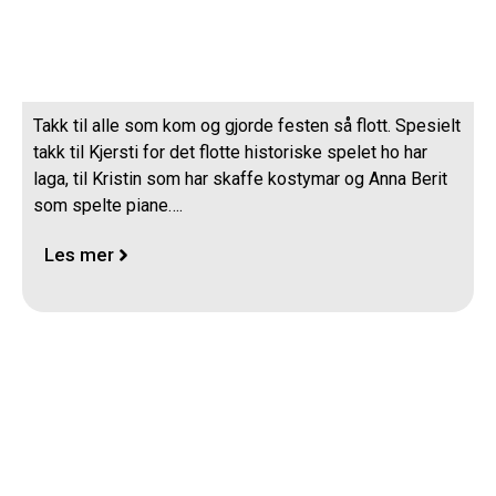
Takk for i år og for ein flott Sommarfest
Takk til alle som kom og gjorde festen så flott. Spesielt
takk til Kjersti for det flotte historiske spelet ho har
laga, til Kristin som har skaffe kostymar og Anna Berit
som spelte piane….
Les mer